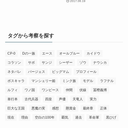
2017.06.19
タグから考察を探す
CP-0
Dの一族
エース
オールブルー
カイドウ
コラソン
サボ
サンジ
シーザー
ゾウ
ナウシカ
ネタバレ
バージェス
ビッグマム
プロフィール
ボスキャラ
マンシェリー姫
ミンク族
モデル
ラフテル
ルフィ
ワノ国
ワンピース
仲間
伏線
冨樫義博
単行本
古代兵器
四皇
声優
天竜人
実力
巨大な王国
悪魔の実
感想
懸賞金
最終章
正体
現在
理由
空白の100年
覇気
過去
革命軍
黒ひげ