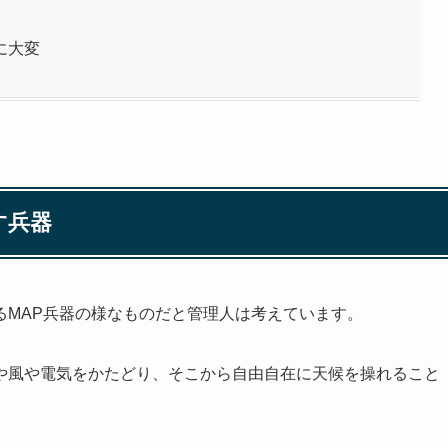
に大変
す兵器
るMAP兵器の様なものだと管理人は考えています。
や風や電気をかたどり、そこから自由自在に天候を操れること