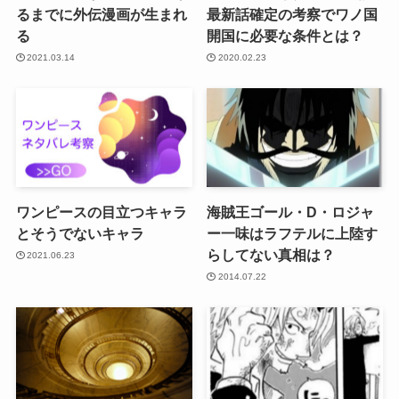
るまでに外伝漫画が生まれ
最新話確定の考察でワノ国
る
開国に必要な条件とは？
2021.03.14
2020.02.23
ワンピースの目立つキャラ
海賊王ゴール・D・ロジャ
とそうでないキャラ
ー一味はラフテルに上陸す
らしてない真相は？
2021.06.23
2014.07.22