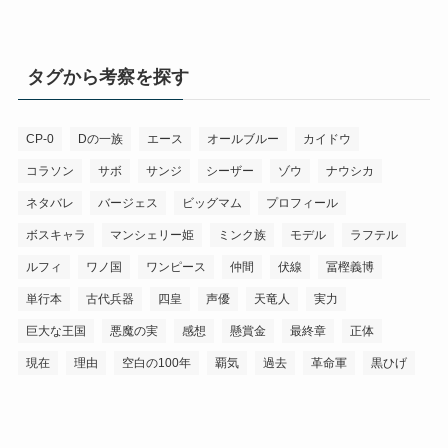
タグから考察を探す
CP-0
Dの一族
エース
オールブルー
カイドウ
コラソン
サボ
サンジ
シーザー
ゾウ
ナウシカ
ネタバレ
バージェス
ビッグマム
プロフィール
ボスキャラ
マンシェリー姫
ミンク族
モデル
ラフテル
ルフィ
ワノ国
ワンピース
仲間
伏線
冨樫義博
単行本
古代兵器
四皇
声優
天竜人
実力
巨大な王国
悪魔の実
感想
懸賞金
最終章
正体
現在
理由
空白の100年
覇気
過去
革命軍
黒ひげ