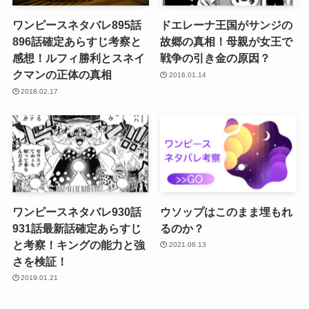
ワンピースネタバレ895話
ドエレーナ王国がサンジの
896話確定あらすじ考察と
故郷の真相！母親が女王で
感想！ルフィ勝利とスネイ
戦争の引き金の原因？
クマンの正体の真相
2016.01.14
2018.02.17
ワンピースネタバレ930話
ウソップはこのまま埋もれ
931話最新話確定あらすじ
るのか？
と考察！キングの能力と強
2021.06.13
さを検証！
2019.01.21