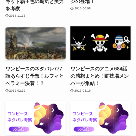
キッド覇王色の覇気と実力
ジの登場！
を考察
2016.06.08
2018.11.13
ワンピースのネタバレ777
ワンピースのアニメ684話
話あらすじ予想！ルフィと
の感想まとめ！闘技場メン
ベラミー決着！？
バーが集結！
2015.02.16
2015.03.16