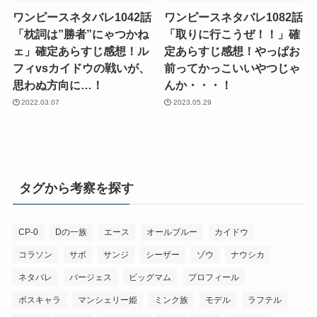
ワンピースネタバレ1042話
ワンピースネタバレ1082話
「枕詞は”勝者”にゃつかね
「取りに行こうぜ！！」確
ェ」確定あらすじ感想！ル
定あらすじ感想！やっぱお
フィvsカイドウの戦いが、
前ってかっこいいやつじゃ
思わぬ方向に…！
んか・・・！
2022.03.07
2023.05.29
タグから考察を探す
CP-0
Dの一族
エース
オールブルー
カイドウ
コラソン
サボ
サンジ
シーザー
ゾウ
ナウシカ
ネタバレ
バージェス
ビッグマム
プロフィール
ボスキャラ
マンシェリー姫
ミンク族
モデル
ラフテル