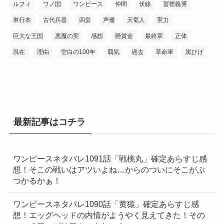
ルフィ
ワノ国
ワンピース
仲間
伏線
冨樫義博
単行本
古代兵器
四皇
声優
天竜人
実力
巨大な王国
悪魔の実
感想
懸賞金
最終章
正体
現在
理由
空白の100年
覇気
過去
革命軍
黒ひげ
最新記事はコチラ
ワンピースネタバレ1091話「戦桃丸」確定あらすじ感
想！そこの戦いはアツいよね…からのついにそこがぶ
つかるかぁ！
ワンピースネタバレ1090話「黄猿」確定あらすじ感
想！エッグヘッドの内情がようやく見えてきた！その