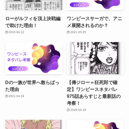
ローがルフィを頂上決戦編
ワンピースサーガで、アニ
で助けた理由！
メ展開されるのか？
2015.04.12
2021.05.25
Dの一族が世界へ散らばっ
【傳ジロー＝狂死郎で確
た理由
定】ワンピースネタバレ
975話あらすじと最新話の
2021.04.19
考察！
2020.03.19