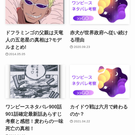
ドフラミンゴの父親は天竜
赤犬が世界政府へ従い続け
人の五老星の真相は?モデ
る理由
ルまとめ!
2020.09.23
2014.05.05
ワンピースネタバレ900話
カイドウ戦は六月で終わる
901話確定最新話あらすじ
のか？
考察と感想！麦わらの一味
2021.04.22
死亡の真相！