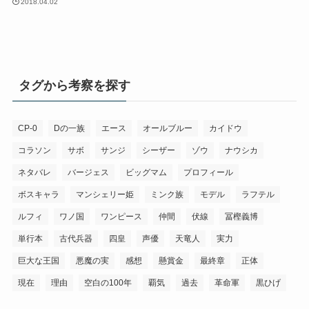
2018.04.02
タグから考察を探す
CP-0
Dの一族
エース
オールブルー
カイドウ
コラソン
サボ
サンジ
シーザー
ゾウ
ナウシカ
ネタバレ
バージェス
ビッグマム
プロフィール
ボスキャラ
マンシェリー姫
ミンク族
モデル
ラフテル
ルフィ
ワノ国
ワンピース
仲間
伏線
冨樫義博
単行本
古代兵器
四皇
声優
天竜人
実力
巨大な王国
悪魔の実
感想
懸賞金
最終章
正体
現在
理由
空白の100年
覇気
過去
革命軍
黒ひげ