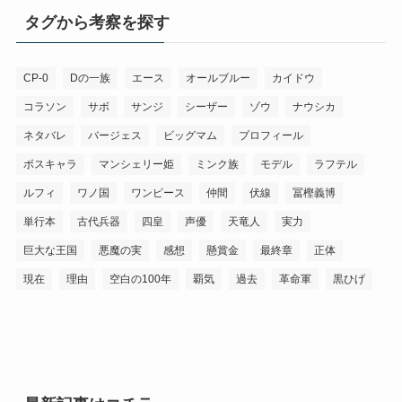
タグから考察を探す
CP-0
Dの一族
エース
オールブルー
カイドウ
コラソン
サボ
サンジ
シーザー
ゾウ
ナウシカ
ネタバレ
バージェス
ビッグマム
プロフィール
ボスキャラ
マンシェリー姫
ミンク族
モデル
ラフテル
ルフィ
ワノ国
ワンピース
仲間
伏線
冨樫義博
単行本
古代兵器
四皇
声優
天竜人
実力
巨大な王国
悪魔の実
感想
懸賞金
最終章
正体
現在
理由
空白の100年
覇気
過去
革命軍
黒ひげ