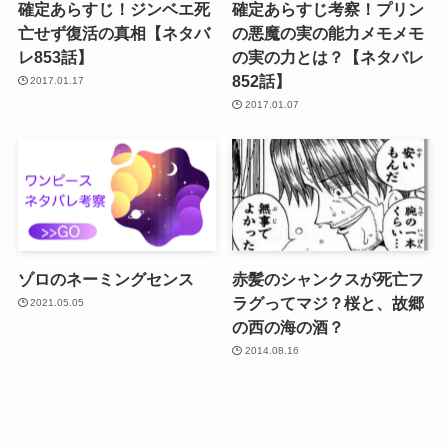
確定あらすじ！ジンベエ死
確定あらすじ考察！プリン
亡せず復活の真相【ネタバ
の悪魔の実の能力メモメモ
レ853話】
の実の力とは？【ネタバレ
852話】
2017.01.17
2017.01.07
ゾロのネーミングセンス
赤髪のシャンクスが死亡フ
ラグってマジ？桜と、故郷
2021.05.05
の西の海の酒？
2014.08.16