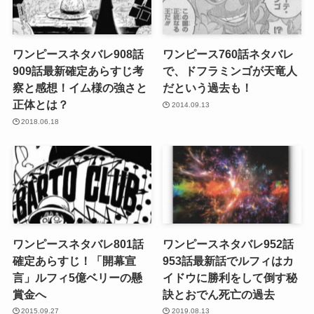
ワンピースネタバレ908話
ワンピース760話ネタバレ
909話最新確定あらすじ考
で、ドフラミンゴが天竜人
察と感想！イム様の強さと
だという過去も！
正体とは？
2014.09.13
2018.06.18
ワンピースネタバレ801話
ワンピースネタバレ952話
確定あらすじ！「開幕宣
953話最新話でルフィはカ
言」ルフィ5億ベリーの懸
イドウに勝利をして倒す秘
賞金へ
訣とおでん死亡の過去
2015.09.27
2019.08.13