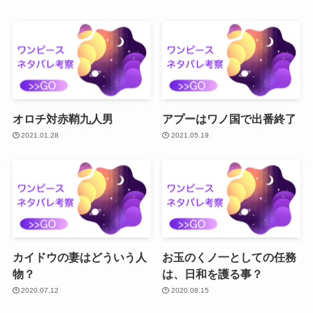
オロチ対赤鞘九人男
アプーはワノ国で出番終了
2021.01.28
2021.05.19
カイドウの妻はどういう人
お玉のくノ一としての任務
物？
は、日和を護る事？
2020.07.12
2020.08.15