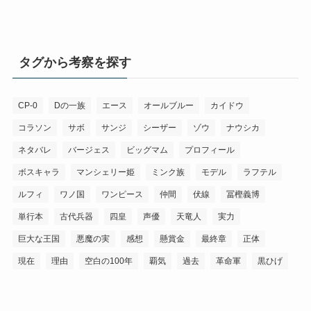
タグから考察を探す
CP-0
Dの一族
エース
オールブルー
カイドウ
コラソン
サボ
サンジ
シーザー
ゾウ
ナウシカ
ネタバレ
バージェス
ビッグマム
プロフィール
ボスキャラ
マンシェリー姫
ミンク族
モデル
ラフテル
ルフィ
ワノ国
ワンピース
仲間
伏線
冨樫義博
単行本
古代兵器
四皇
声優
天竜人
実力
巨大な王国
悪魔の実
感想
懸賞金
最終章
正体
現在
理由
空白の100年
覇気
過去
革命軍
黒ひげ