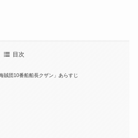
目次
げ海賊団10番船船長クザン」あらすじ
？