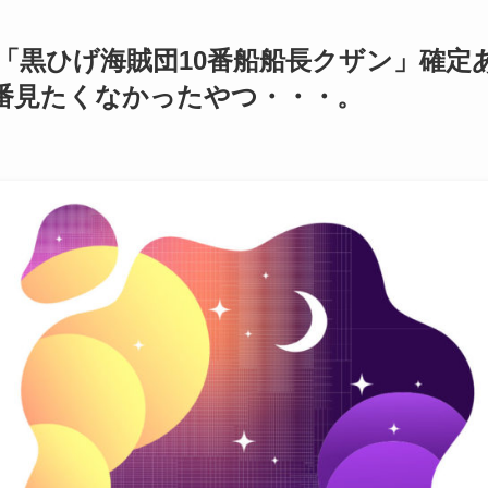
話「黒ひげ海賊団10番船船長クザン」確定
番見たくなかったやつ・・・。