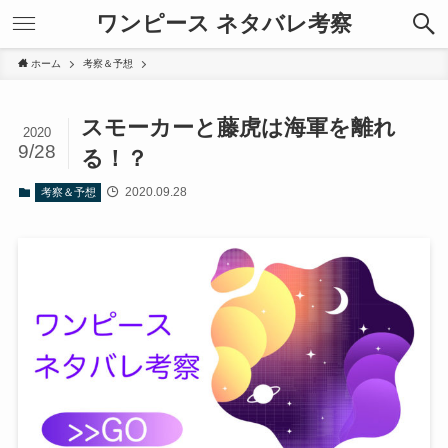
ワンピース ネタバレ考察
ホーム
考察＆予想
スモーカーと藤虎は海軍を離れ
2020
9/28
る！？
2020.09.28
考察＆予想