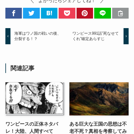
よかったらシェアしてね！
海軍はワノ国の戦いの後、
ワンピース991話”死なせて
分裂する！？
くれ”確定あらすじ
関連記事
ワンピースの正体ネタバ
ある巨大な王国の思想は不
レ！大陸、人間すべて
老不死？真相を考察してみ