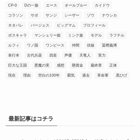
CP-0
Dの一族
エース
オールブルー
カイドウ
コラソン
サボ
サンジ
シーザー
ゾウ
ナウシカ
ネタバレ
バージェス
ビッグマム
プロフィール
ボスキャラ
マンシェリー姫
ミンク族
モデル
ラフテル
ルフィ
ワノ国
ワンピース
仲間
伏線
冨樫義博
単行本
古代兵器
四皇
声優
天竜人
実力
巨大な王国
悪魔の実
感想
懸賞金
最終章
正体
現在
理由
空白の100年
覇気
過去
革命軍
黒ひげ
最新記事はコチラ