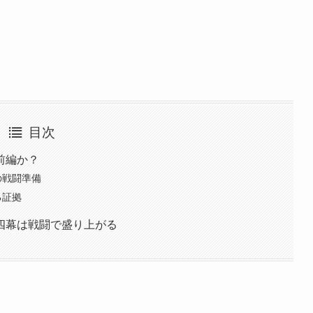
目次
前編か？
の戦闘準備
る証拠
四幕は戦闘で盛り上がる