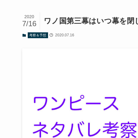
2020
ワノ国第三幕はいつ幕を閉
7/16
2020.07.16
考察＆予想