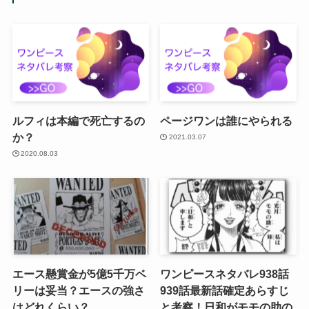
ルフィは本編で死亡するの
ページワンは誰にやられる
か？
2021.03.07
2020.08.03
エース懸賞金が5億5千万ベ
ワンピースネタバレ938話
リーは妥当？エースの強さ
939話最新話確定あらすじ
はどれくらい？
と考察！日和がモモの助の