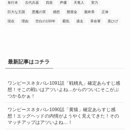
単行本
古代兵器
四皇
声優
天竜人
実力
巨大な王国
悪魔の実
感想
懸賞金
最終章
正体
現在
理由
空白の100年
覇気
過去
革命軍
黒ひげ
最新記事はコチラ
ワンピースネタバレ1091話「戦桃丸」確定あらすじ感
想！そこの戦いはアツいよね…からのついにそこがぶ
つかるかぁ！
ワンピースネタバレ1090話「黄猿」確定あらすじ感
想！エッグヘッドの内情がようやく見えてきた！その
マッチアップはアツいよね…！