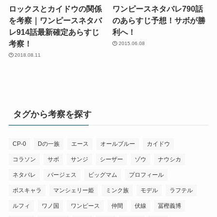
ロックスとカイドウの関係
ワンピースネタバレ790話
を考察｜ワンピースネタバ
のあらすじ予想！サボが勝
レ914話最新確定あらすじ
利へ！
考察！
2015.06.08
2018.08.11
タグから考察を探す
CP-0
Dの一族
エース
オールブルー
カイドウ
コラソン
サボ
サンジ
シーザー
ゾウ
ナウシカ
ネタバレ
バージェス
ビッグマム
プロフィール
ボスキャラ
マンシェリー姫
ミンク族
モデル
ラフテル
ルフィ
ワノ国
ワンピース
仲間
伏線
冨樫義博