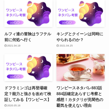
ルフィ達の冒険はラフテル
キングとクイーンは同時に
前に何処へ行く
やられるのか？
2021.04.19
2021.04.25
ドフラミンゴは再登場確
ワンピースネタバレ883話
定？能力と強さを改めて検
884話確定あらすじ考察と
証してみる【ワンピース】
感想！カタクリが見聞色の
覇気を使えない理由
2020.05.16