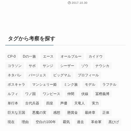
2017.10.30
タグから考察を探す
CP-0
Dの一族
エース
オールブルー
カイドウ
コラソン
サボ
サンジ
シーザー
ゾウ
ナウシカ
ネタバレ
バージェス
ビッグマム
プロフィール
ボスキャラ
マンシェリー姫
ミンク族
モデル
ラフテル
ルフィ
ワノ国
ワンピース
仲間
伏線
冨樫義博
単行本
古代兵器
四皇
声優
天竜人
実力
巨大な王国
悪魔の実
感想
懸賞金
最終章
正体
現在
理由
空白の100年
覇気
過去
革命軍
黒ひげ