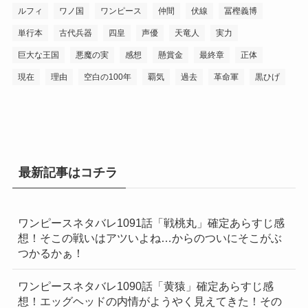
ルフィ
ワノ国
ワンピース
仲間
伏線
冨樫義博
単行本
古代兵器
四皇
声優
天竜人
実力
巨大な王国
悪魔の実
感想
懸賞金
最終章
正体
現在
理由
空白の100年
覇気
過去
革命軍
黒ひげ
最新記事はコチラ
ワンピースネタバレ1091話「戦桃丸」確定あらすじ感
想！そこの戦いはアツいよね…からのついにそこがぶ
つかるかぁ！
ワンピースネタバレ1090話「黄猿」確定あらすじ感
想！エッグヘッドの内情がようやく見えてきた！その