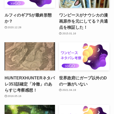
ルフィのギア5が最終形態
ワンピースがナウシカの漫
か？
画原作を元にしてる？共通
点を検証した！
2020.12.28
2015.01.16
HUNTERXHUNTERネタバ
世界政府にガープ以外のD
レ353話確定「冷徹」のあ
の一族がいない
らすじ考察感想！
2021.04.19
2016.05.16