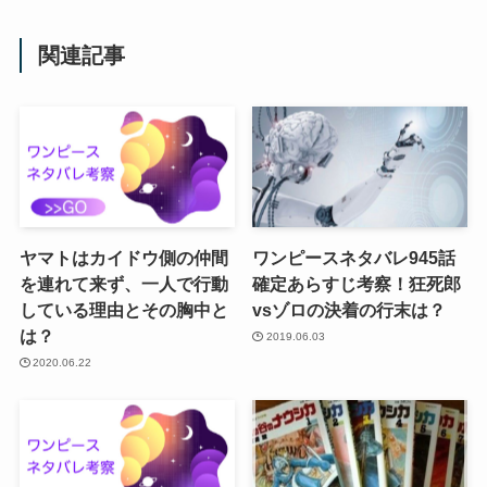
関連記事
ヤマトはカイドウ側の仲間
ワンピースネタバレ945話
を連れて来ず、一人で行動
確定あらすじ考察！狂死郎
している理由とその胸中と
vsゾロの決着の行末は？
は？
2019.06.03
2020.06.22