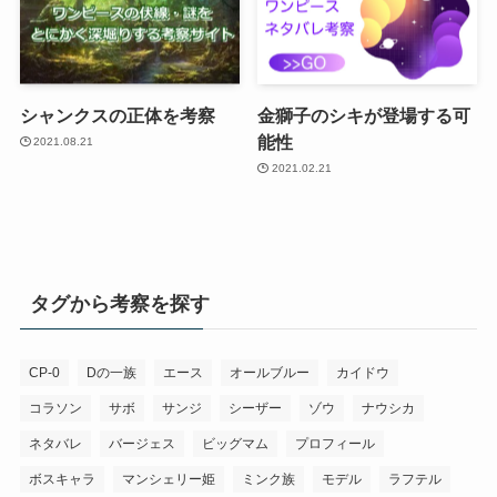
シャンクスの正体を考察
金獅子のシキが登場する可
能性
2021.08.21
2021.02.21
タグから考察を探す
CP-0
Dの一族
エース
オールブルー
カイドウ
コラソン
サボ
サンジ
シーザー
ゾウ
ナウシカ
ネタバレ
バージェス
ビッグマム
プロフィール
ボスキャラ
マンシェリー姫
ミンク族
モデル
ラフテル