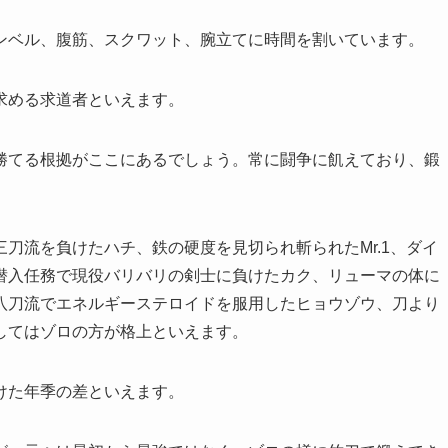
ンベル、腹筋、スクワット、腕立てに時間を割いています。
求める求道者といえます。
勝てる根拠がここにあるでしょう。常に闘争に飢えており、鍛
刀流を負けたハチ、鉄の硬度を見切られ斬られたMr.1、ダイ
潜入任務で現役バリバリの剣士に負けたカク、リューマの体に
八刀流でエネルギーステロイドを服用したヒョウゾウ、刀より
してはゾロの方が格上といえます。
けた年季の差といえます。