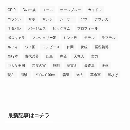
CP-0
Dの一族
エース
オールブルー
カイドウ
コラソン
サボ
サンジ
シーザー
ゾウ
ナウシカ
ネタバレ
バージェス
ビッグマム
プロフィール
ボスキャラ
マンシェリー姫
ミンク族
モデル
ラフテル
ルフィ
ワノ国
ワンピース
仲間
伏線
冨樫義博
単行本
古代兵器
四皇
声優
天竜人
実力
巨大な王国
悪魔の実
感想
懸賞金
最終章
正体
現在
理由
空白の100年
覇気
過去
革命軍
黒ひげ
最新記事はコチラ