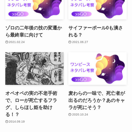
ゾロの二年後の技の変遷か
サイファーポール0も潰さ
ら最終章に向けて
れる？
2021.02.24
2021.06.27
オペオペの実の不老手術
麦わらの一味で、死亡者が
で、ローが死亡するフラ
出るのだろうか？あのキャ
グ、しらほし姫を助け
ラが死にそう？
る！？
2020.10.24
2014.09.19