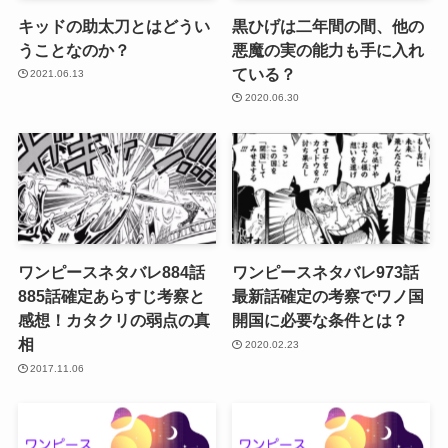
キッドの助太刀とはどうい
黒ひげは二年間の間、他の
うことなのか？
悪魔の実の能力も手に入れ
ている？
2021.06.13
2020.06.30
ワンピースネタバレ884話
ワンピースネタバレ973話
885話確定あらすじ考察と
最新話確定の考察でワノ国
感想！カタクリの弱点の真
開国に必要な条件とは？
相
2020.02.23
2017.11.06