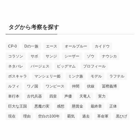
タグから考察を探す
CP-0
Dの一族
エース
オールブルー
カイドウ
コラソン
サボ
サンジ
シーザー
ゾウ
ナウシカ
ネタバレ
バージェス
ビッグマム
プロフィール
ボスキャラ
マンシェリー姫
ミンク族
モデル
ラフテル
ルフィ
ワノ国
ワンピース
仲間
伏線
冨樫義博
単行本
古代兵器
四皇
声優
天竜人
実力
巨大な王国
悪魔の実
感想
懸賞金
最終章
正体
現在
理由
空白の100年
覇気
過去
革命軍
黒ひげ